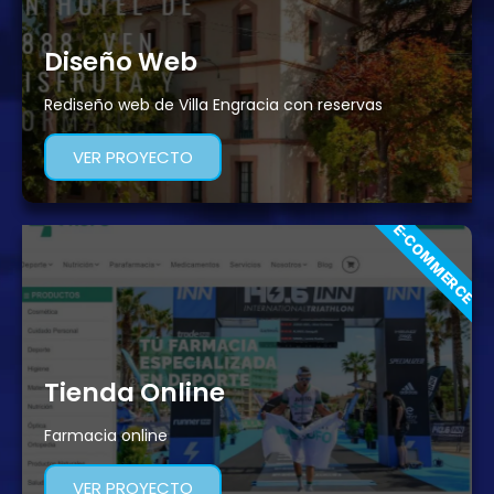
en contar con
vosotros para
Diseño Web
el siguiente
proyecto.
Rediseño web de Villa Engracia con reservas
VER PROYECTO
E-COMMERCE
Tienda Online
Farmacia online
VER PROYECTO